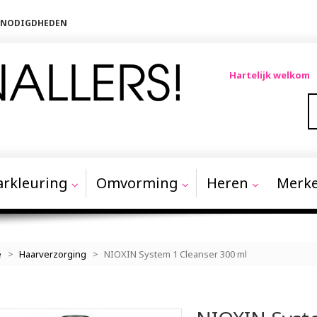
BENODIGDHEDEN
Hartelijk welkom
rkleuring
Omvorming
Heren
Merk
e
>
Haarverzorging
>
NIOXIN System 1 Cleanser 300 ml