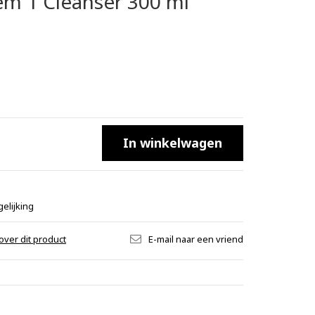
m 1 Cleanser 300 ml
In winkelwagen
elijking
over dit product
E-mail naar een vriend