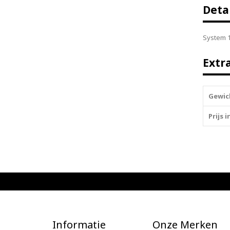
Deta
System 1
Extr
Gewic
Prijs 
Informatie
Onze Merken