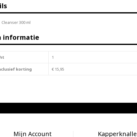
ils
 Cleanser 300 ml
a informatie
ht
1
inclusief korting
€ 15,95
Mijn Account
Kapperknalle