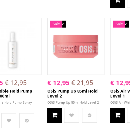
Nieuw
Sale
Nieuw
Sale
5
€ 12,95
€ 12,95
€ 21,95
€ 12,9
exible Hold Pump
OSiS Pump Up 85ml Hold
OSiS Air 
200ml
Level 2
Level 1
ible Hold Pump Spray
OSiS Pump Up 85ml Hold Level 2
OSiS Air Whi