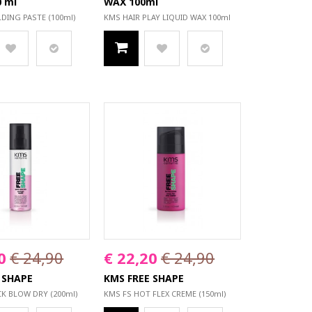
0 ml
WAX 100ml
DING PASTE (100ml)
KMS HAIR PLAY LIQUID WAX 100ml
0
€ 24,90
€ 22,20
€ 24,90
 SHAPE
KMS FREE SHAPE
CK BLOW DRY (200ml)
KMS FS HOT FLEX CREME (150ml)