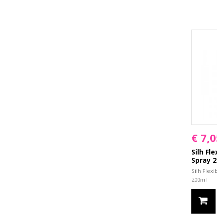
€ 7,0
Silh Fl
Spray 
Silh Flex
200ml