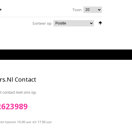
Toon
Sorteer op
rs.nl Contact
 contact met ons op.
2623989
n tussen 10.00 uur en 17.00 uur.