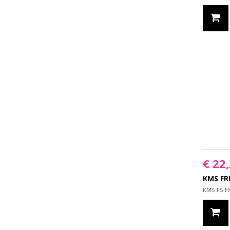
€ 22
KMS FR
KMS FS H