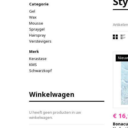
Sty
Categorie
Gel
Wax
Mousse
Artikelen
Spraygel
Hairspray
Verstevigers
Merk
Nieu
Kerastase
KMS
Schwarzkopf
Winkelwagen
U heeft geen producten in uw
€ 16
winkelwagen.
Bonacu