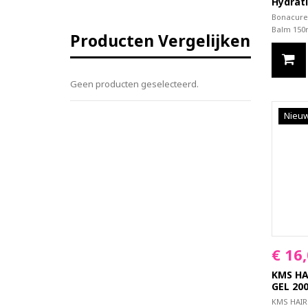
Hydrat
Bonacure 
Balm 150
Producten Vergelijken
Geen producten geselecteerd.
Nieu
€ 16
KMS HA
GEL 20
KMS HAIR