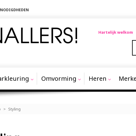
BENODIGDHEDEN
Hartelijk welkom
rkleuring
Omvorming
Heren
Merk
e
>
Styling