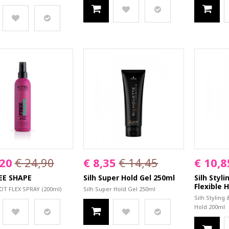
,20
€ 24,90
€ 8,35
€ 14,45
€ 10,8
EE SHAPE
Silh Super Hold Gel 250ml
Silh Styl
Flexible H
OT FLEX SPRAY (200ml)
Silh Super Hold Gel 250ml
Silh Styling
Hold 200ml