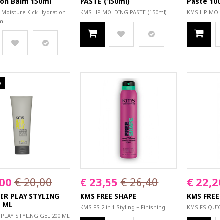
ion Balm 150ml
PASTE (150ml)
Paste 10
Moisture Kick Hydration
KMS HP MOLDING PASTE (150ml)
KMS HP MOL
ml
w
,00
€ 20,00
€ 23,55
€ 26,40
€ 22,2
IR PLAY STYLING
KMS FREE SHAPE
KMS FREE
0 ML
KMS FS 2 in 1 Styling + Finishing
KMS FS QUI
 PLAY STYLING GEL 200 ML