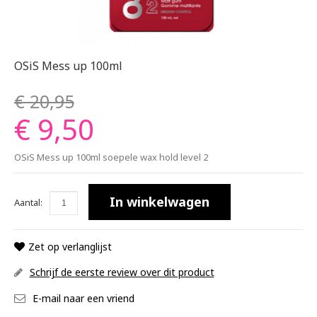
OSiS Mess up 100ml
€ 20,95
€ 9,50
OSiS Mess up 100ml soepele wax hold level 2
In winkelwagen
Aantal:
Zet op verlanglijst
Schrijf de eerste review over dit product
E-mail naar een vriend